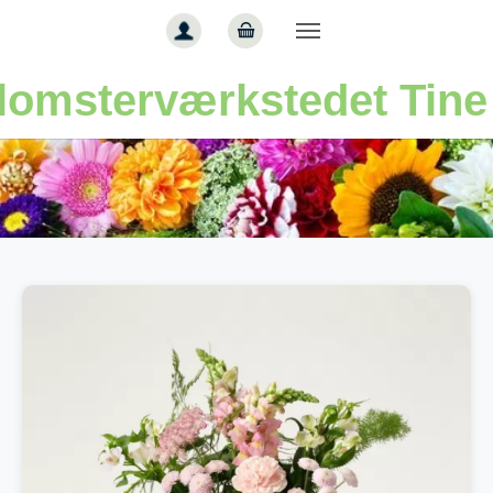
Gå til hoved-indhold
lomsterværkstedet Tine