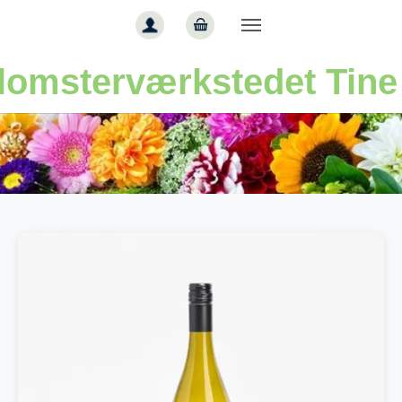
Gå til hoved-indhold
lomsterværkstedet Tine