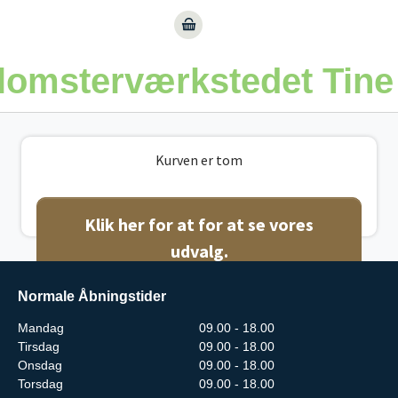
Gå til hoved-indhold
lomsterværkstedet Tine
Kurven er tom
Klik her for at for at se vores
udvalg.
Normale Åbningstider
Mandag
09.00 - 18.00
Tirsdag
09.00 - 18.00
Onsdag
09.00 - 18.00
Torsdag
09.00 - 18.00